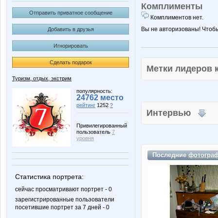
Комплименты
Отправить приватное сообщение
Комплиментов нет.
Вы не авторизованы! Чтоб
Добавить в друзья
Игнорировать
Сделать подарок
Метки лидеров
Туризм, отдых, экстрим
популярность:
24762 место
рейтинг
1252
?
Интервью
Привилегированный
пользователь
7
уровня
Последние
фотогра
Статистика портрета:
сейчас просматривают портрет - 0
зарегистрированные пользователи
посетившие портрет за 7 дней - 0