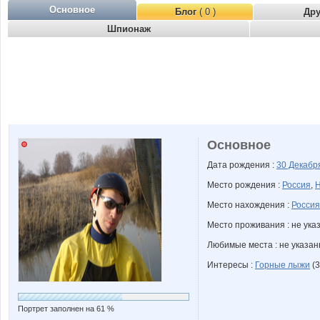
Основное
Блог
( 0 )
Др
Шпионаж
Основное
Дата рождения :
30 Декаб
Место рождения :
Россия
,
Н
Место нахождения :
Россия
Место проживания : не ука
Любимые места : не указа
Интересы :
Горные лыжи
(3
Портрет заполнен на 61 %